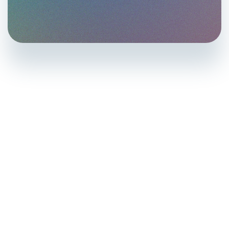
SOLUTIONS
Nos Services de
Conseil &
Formation
Choisissez parmi une variété d'en-têtes préconçus ou
créez une disposition personnalisée qui correspond
parfaitement à
vos besoins.