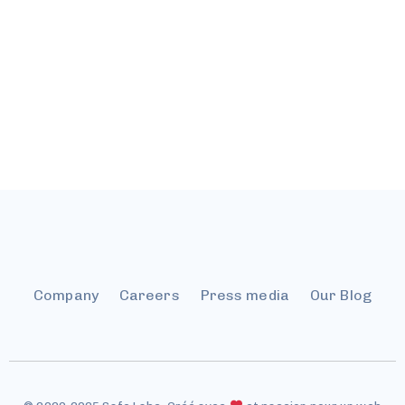
suivi
des
personn
solutions
pour ga
adaptées
l'implé
pour vous.
réussie
Company
Careers
Press media
Our Blog