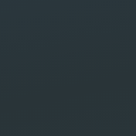
ital
on de
l SEO