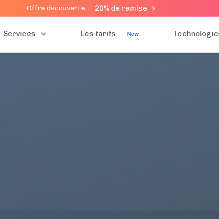
20% de remise
Offre découverte
Services
Les tarifs
Technologie
New