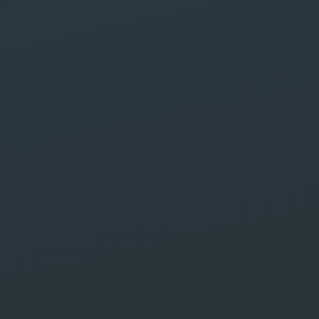
Saf
basé
site