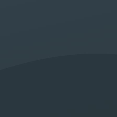
eb et Comm
tale à Marr