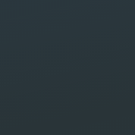
Safe Labs
e Labs, votre agence web et marketing dig
e à Marrakech, spécialisée dans la créati
s web et les stratégies de marketing digita
pour une visibilité en ligne maximale.
Demander wotre devis