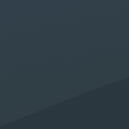
Agence W
Digi