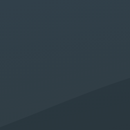
Agence W
Digi