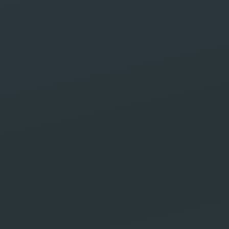
ital
on de
l SEO