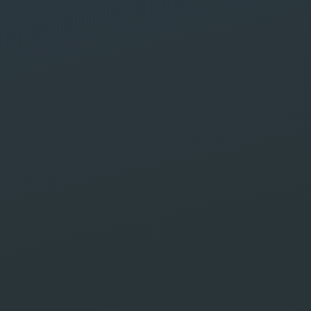
Safe Labs
e Labs, votre agence web et marketing dig
e à Marrakech, spécialisée dans la créati
s web et les stratégies de marketing digita
pour une visibilité en ligne maximale.
Demander wotre devis