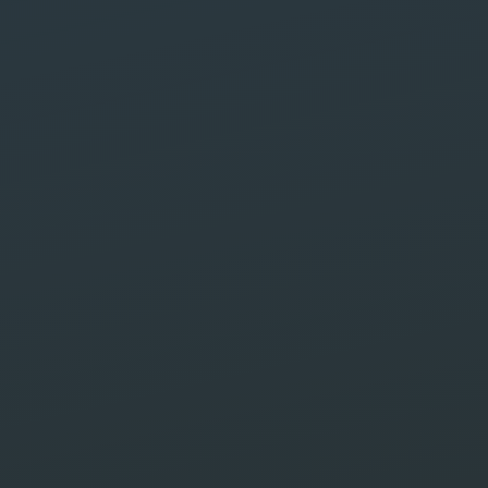
Saf
basé
site