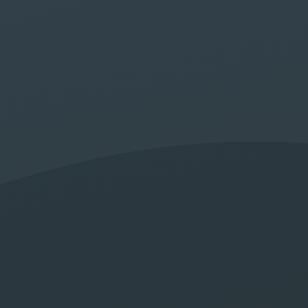
eb et Comm
tale à Marr