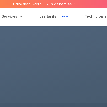
20% de remise
Offre découverte
Services
Les tarifs
Technologie
New